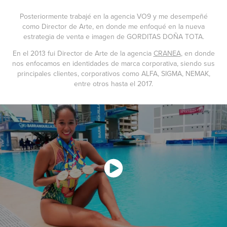
Posteriormente trabajé en la agencia VO9 y me desempeñé
como Director de Arte, en donde me enfoqué en la nueva
estrategia de venta e imagen de
GORDITAS DOÑA TOTA.
En el 2013 fui Director de Arte de la agencia
CRANEA
, en donde
nos enfocamos en identidades de marca corporativa, siendo sus
principales clientes, corporativos como ALFA, SIGMA, NEMAK,
entre otros hasta el 2017.